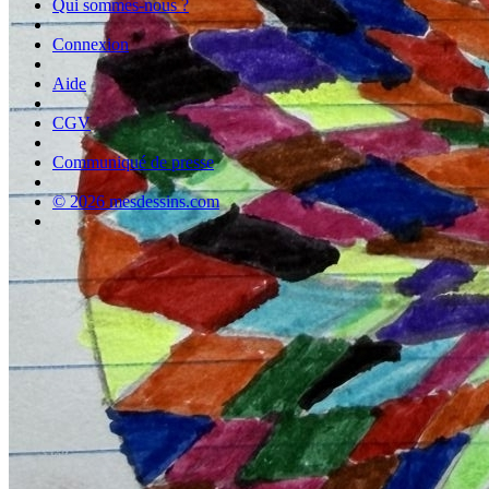
Qui sommes-nous ?
Connexion
Aide
CGV
Communiqué de presse
© 2026 mesdessins.com